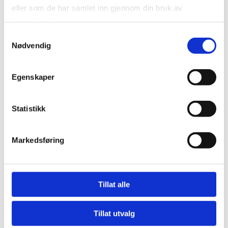
eller som de har samlet inn gjennom din bruk av
tjenestene deres.
Samtykkevalg
E-POST*
Nødvendig
Egenskaper
MELDING
Statistikk
Markedsføring
Tillat alle
Tillat utvalg