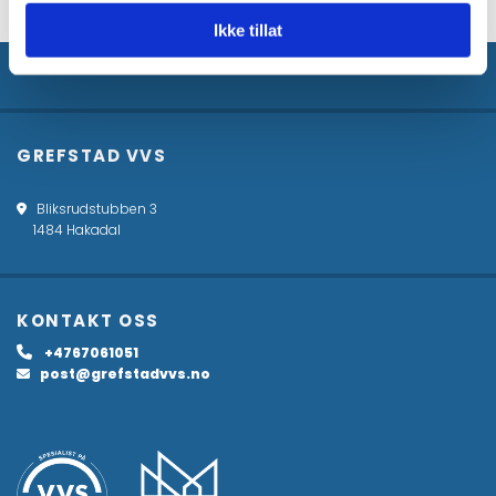
Ikke tillat
GREFSTAD VVS
Bliksrudstubben 3

1484 Hakadal
KONTAKT OSS
+4767061051

post@grefstadvvs.no
