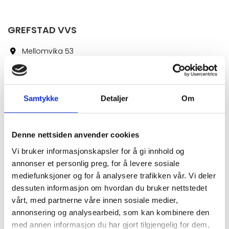
GREFSTAD VVS
Mellomvika 53

8622 Mo I Rana
Tlf:
+4767061051
Samtykke
Detaljer
Om
Epost:
post@grefstadvvs.no
Org. nr: 989 331 280 MVA
Denne nettsiden anvender cookies
Vi bruker informasjonskapsler for å gi innhold og
annonser et personlig preg, for å levere sosiale
mediefunksjoner og for å analysere trafikken vår. Vi deler
NAVN*
dessuten informasjon om hvordan du bruker nettstedet
vårt, med partnerne våre innen sosiale medier,
annonsering og analysearbeid, som kan kombinere den
med annen informasjon du har gjort tilgjengelig for dem,
TELEFON*